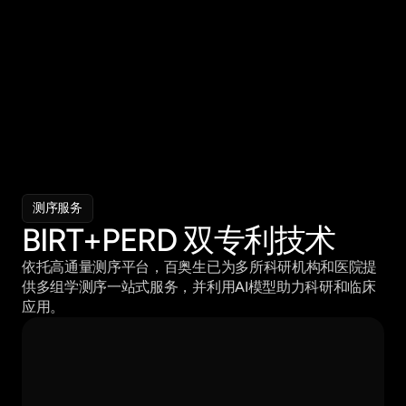
科研效率革新
向AI协同转变
服务支持
以 AI 变革医疗
共绘生命科学新蓝图
测序服务
Decoding Life with AI. Reshaping Human Health.
BIRT+PERD 双专利技术
依托高通量测序平台，百奥生已为多所科研机构和医院提
供多组学测序一站式服务，并利用AI模型助力科研和临床
应用。