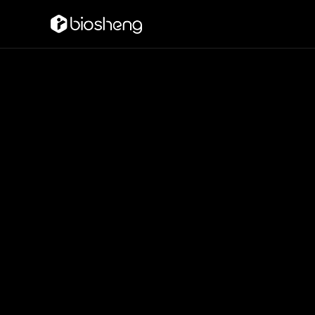
邮箱
zoe.zheng@b
biosheng.ai@