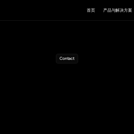
首页
产品与解决方案
Contact
联系我们
期待与您展开进一步的合作交流
电话
aiaosheng.com
+86 188 1173 4936
outlook.com