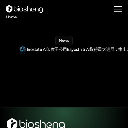
Home
About
Blog
Contact
News
Book a call
Biostate AI印度子公司Bayosthiti AI取得重大进
Book a call