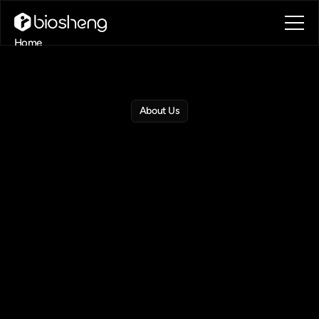
Home
About
Blog
Contact
About Us
Book a call
Book a call
关于我们
Biostate AI
于2023年在美国休斯顿成立，专注于将生成式
人工智能（Generative AI）与转录组大数据（Bulk RNA-